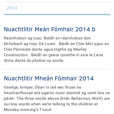
2014
Nuachtlitir Meán Fómhair 2014 b
Réamhobair ag tosú. Beidh an réamhobair don
bhforbairt ag tosú Dé Luain. Beidh an Clós Mór agus an
Clós Páirceála dúnta agus tógtha ag Manley
Construction. Beidh an geata coisithe in aice le Lána
Alma dúnta do phobal na scoile.
Nuachtlitir Mheán Fómhair 2014
Gaeilge, Iompar, Obair Is iad seo thuas na
heochairfhocail atá againn nuair atáimid ag caint leis na
páistí. The three words above (Irish, Behaviour, Work) are
our key words when we’re talking to the children at
Monday morning’s Tionól.